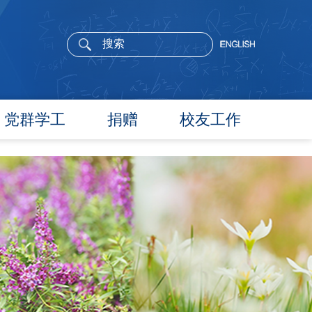
党群学工
捐赠
校友工作
党委概况
院长寄语
党建工作
活动通告
文件汇编
校友新闻
团学通知
校友风采
团学新闻
校友名录