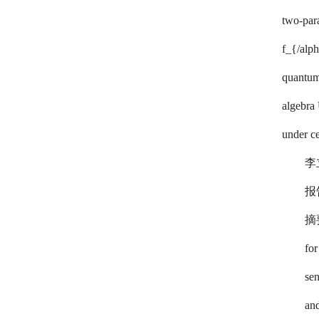
two-para
f_{/alph
quantum 
algebra 
under ce
李
报告
摘要
for
sen
and