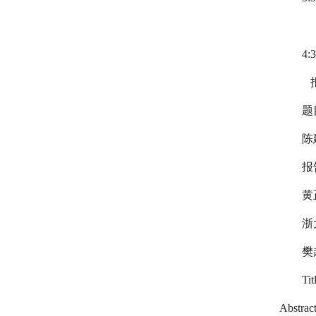
4:3
报告
题
陈
报
黄
浙
樊
Tit
Abstract