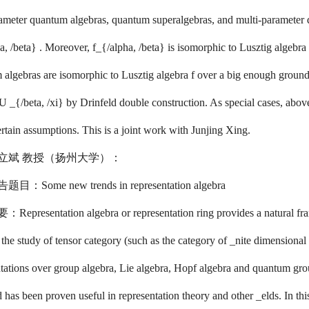
meter quantum algebras, quantum superalgebras, and multi-parameter qu
a, /beta} . Moreover, f_{/alpha, /beta} is isomorphic to Lusztig algebra 
algebras are isomorphic to Lusztig algebra f over a big enough ground fi
U _{/beta, /xi} by Drinfeld double construction. As special cases, abov
rtain assumptions. This is a joint work with Junjing Xing.
立斌 教授（扬州大学）：
题目：Some new trends in representation algebra
：Representation algebra or representation ring provides a natural f
 the study of tensor category (such as the category of _nite dimensional
tations over group algebra, Lie algebra, Hopf algebra and quantum gro
 has been proven useful in representation theory and other _elds. In thi