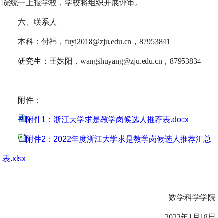
院统一上报学校
，
学校将组织
开展
评审
。
六、联系人
本科：
付祎，
fuyi2018
@zju.edu.cn
，
87953841
研究生：
王姝阳，
wangshuyang@zju.edu.cn，
87953834
附件：
附件1：浙江大学求是教学岗候选人推荐表.docx
附件2：2022年度浙江大学求是教学岗候选人推荐汇总
表.xlsx
数学科学学院
202
3
年1月
18
日