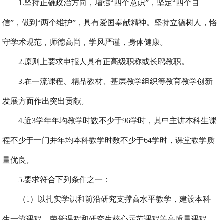
1.坚持正确政治方向，增强“四个意识”，坚定“四个自
信”，做到“两个维护”，具有爱国奉献精神。坚持立德树人，恪
守学术规范，师德高尚，学风严谨，身体健康。
2.原则上要求申报人具有正高级职称或长聘教职。
3.
在
一流课程、精品教材、基层教学组织等教育教学创新
发展方面
作出突出贡献。
4
.近3学年年均教学时数不少于96学时，其中主讲本科生课
程不少于一门并年均本科教学时数不少于64学时，课堂教学质
量优良。
5
.要求符合下列条件之一：
（1）以扎实学识和前沿研究支撑高水平教学，建设本科
生一流课程、荣誉课程和研究生核心示范课程等高质量课程，