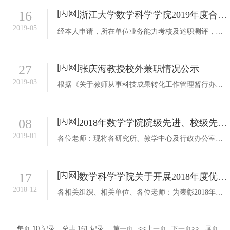
16
浙江大学数学科学学院2019年度合同续聘考核结果公示（一）
2019-05
经本人申请，所在单位业务能力考核及述职测评，党政联席会议审议；拟继续聘用付�等1人为学校事业编制聘用制管理教职员工，现将名单公示如下：公示期自2019年5月16日至2019年5月20日止。公示受理部门：数学科学学院（玉泉校区工商楼200-3） 联系电话：87953947E-mail：chenli07@zju.edu.cn序号职工号姓名续聘建议10018557付�2019-06-01至2021-12-31浙江大学数学科学学院2019年5月16日
27
张庆海教授校外兼职情况公示
2019-03
根据《关于教师从事科技成果转化工作管理暂行办法》（浙大发人〔2017〕43号）有关要求，经院党政联席会议讨论通过，同意我院张庆海教授于2019年4月16日至2024年4月15日利用本人假期时间在新疆大学从事兼职教学科研活动，每年兼职时间不超过50天。根据学校相关规定，对以上信息进行公示，接受职工监督。公示期为2019年3月27日至4月2日。凡对公示对象有异议者，可在公示期内，通过来信来访等形式，进行投诉。联系方式如下：联系地址...
08
2018年数学学院院级先进、校级先进推荐教职工名单公示
2019-01
各位老师：现将各研究所、教学中心及行政办公室推荐的院级先进名单及院务会通过的校级先进名单公示如下， 校级先进： 江文帅 院级先进：数学研究所：王伟（小）、张挺、江文帅 统计研究所：庞天晓 信息研究所： 阮火军科学与工程计算研究所：吴庆标 应用数学研究所： 孔德兴运筹与控制研究所：陈叔平 基础教学研究中心： 徐林荣、黄正达行政及其他教师：周利平、陈黎 注：，排名不分先后 如对推荐名单...
17
数学科学学院关于开展2018年度优秀教职工奖评选工作的通知
2018-12
各相关组织、相关单位、各位老师：为表彰2018年度在教学科研、管理工作中取得显著成绩的优秀教师和优秀教育工作者，学院组织开展本年度优秀教职工推荐评选活动，并在校友杨益民捐设的今明教育奖教金基础上由学院配额以奖教金的形式给予奖励。现将有关评选工作通知如下：一、 奖励范围和设置1. 浙江大学数学科学学院在职在编教职工都可参加评选。2. &...
每页
10
记录
总共
161
记录
第一页
<<上一页
下一页>>
尾页