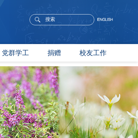
党群学工
捐赠
校友工作
党委概况
院长寄语
党建工作
活动通告
文件汇编
校友新闻
团学通知
校友风采
团学新闻
校友名录