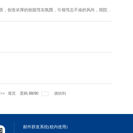
所谓“欲当大事，须是笃实”，为加强学风建设，提升学生综合素质，创造浓厚的校园笃实氛围，引领笃志不渝的风尚，我院决定举办“笃实之三行诗”大赛。现将有关事项通知如下：一、 活动主题笃实二、 参赛对象数学科学学院本科生、研究生三、 活动时间即日起至2017年6月15日四、 活...
>>
尾页
页码
88
/
90
跳转到
邮件群发系统(校内使用)