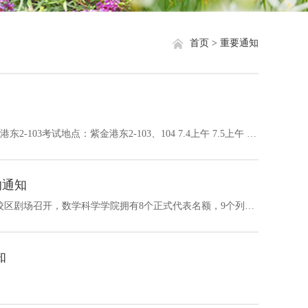
就业信息
相关网站链接
首页 >
重要通知
评奖评优
关于我们
学生资助
学生文件资料
课程：数学实践（14级）任课老师：张朋 200人上课地点：紫金港东2-103考试地点：紫金港东2-103、104 7.4上午 7.5上午 7.6上午 7.7上午 7.8上午 7.9上午 7.10上午 7．11上午 8:30上课 上课 上课 上...
规章制度
的通知
教工之家
浙江大学第三十二次学生代表大会将于2017年6月中旬在紫金港校区剧场召开，数学科学学院拥有8个正式代表名额，9个列席代表名额，2个委员候选人名额。请有意向的同学下载附件《浙江大学第三十二届学生代表大会代表申报表》并进行填写，于6月8日（周四）12:00前将纸质版表格交至丹阳3舍连廊203办公室，电子版表格发至461229764@qq.com。 常见问题及其解答如下：Q1：正式代表和列席代表有什么区别？A1：正式代表是指具有参加会议...
知