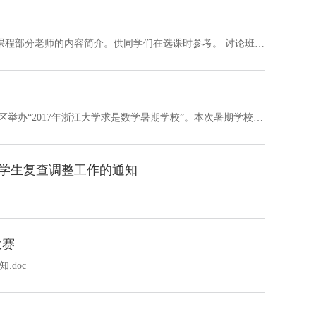
2014级同学：附件是2017--2018学年秋冬学期“前沿数学讨论班”课程部分老师的内容简介。供同学们在选课时参考。 讨论班.doc
浙江大学数学科学系将于2017年7月4日-9日在浙江大学紫金港校区举办“2017年浙江大学求是数学暑期学校”。本次暑期学校的内容将涵盖分析、几何与概率论等。我们将邀请中科院院士、中科院数学与系统科学研究院严加安教授、美国华盛顿大学西雅图分校陈振庆教授、北京大学朱小华教授和章志飞教授担任主讲教师。本期课程将总共安排40个课时，修满32课时，且成绩合格者，将获2个学分。我们将为每门课程安排若干研究生担任助教。。 授课对...
困难学生复查调整工作的通知
大赛
doc