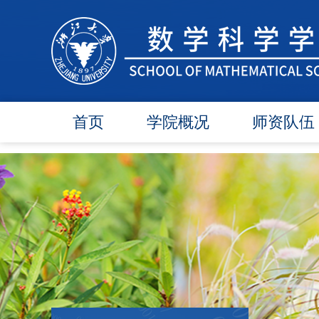
首页
学院概况
师资队伍
学院简介
在任教师
学院领导
博导师资
各委员会
硕导师资
办事指南
退休教师
行政团队
人才引进