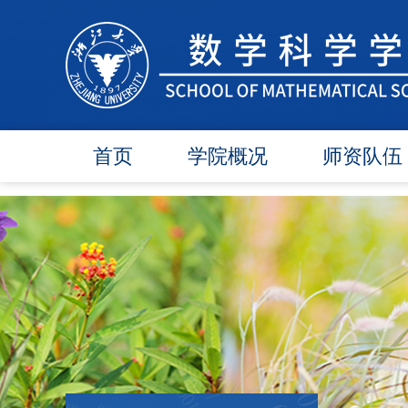
首页
学院概况
师资队伍
学院简介
在任教师
学院领导
博导师资
各委员会
硕导师资
办事指南
退休教师
行政团队
人才引进