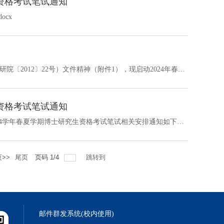
生资格考试笔试通知
cx
根据《浙江大学博士研究生中期考核实施办法（试行）》（浙大研院〔2012〕22号）文件精神（附件1），现启动2024年春季博士生中期考核工作，相关通知请见研究生院网站：https://webplus.zju.edu.cn/_s950/2024/0229/c61748a2882793/page.psp参加本次中期考核的博士生为：2023级春季入学的硕博连读生、自主遴选博士生；已经达到中期考核时间要求，因各种原因尚未进行中期考核的博士生，或没有通过第一次中期考核、申请参加本次考核的...
生资格考试笔试通知
为进一步提升研究生培养质量，经学院统筹安排，现将2023-2024学年春夏学期博士研究生资格考试笔试相关安排通知如下：一、 考生范围数学科学学院2022、2023 级直博研究生，有意向转为博士生的2022、2023级硕士研究生。二、 笔试时间日期：2024年4月13日时间：13:30-15:10（选考1门）、13:30-16:50（选考2门）。选考一门科目的，交卷时间为15:10；选考两门科目的，交卷时间为16:50（两门科目的答题本在16:50统...
>>
尾页
页码
1
/
4
跳转到
邮件群发系统(校内使用)