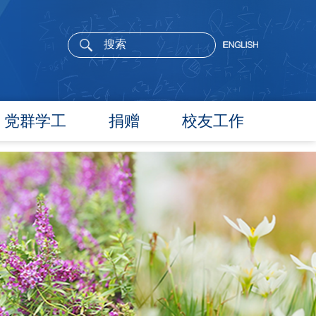
党群学工
捐赠
校友工作
党委概况
院长寄语
党建工作
活动通告
文件汇编
校友新闻
团学通知
校友风采
团学新闻
校友名录