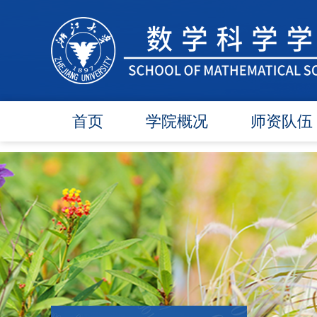
首页
学院概况
师资队伍
学院简介
在任教师
学院领导
博导师资
各委员会
硕导师资
办事指南
退休教师
行政团队
人才引进