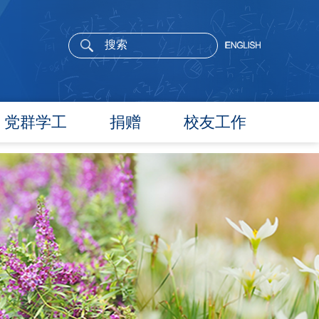
党群学工
捐赠
校友工作
党委概况
院长寄语
党建工作
活动通告
文件汇编
校友新闻
团学通知
校友风采
团学新闻
校友名录