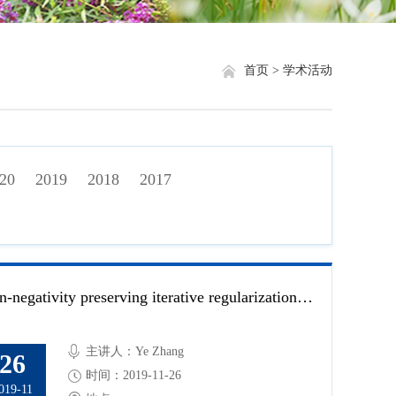
就业信息
相关网站链接
评奖评优
关于我们
首页 >
学术活动
学生资助
学生文件资料
20
2019
2018
2017
规章制度
教工之家
Non-negativity preserving iterative regularization methods for inverse problems
主讲人：Ye Zhang
26
时间：2019-11-26
019-11