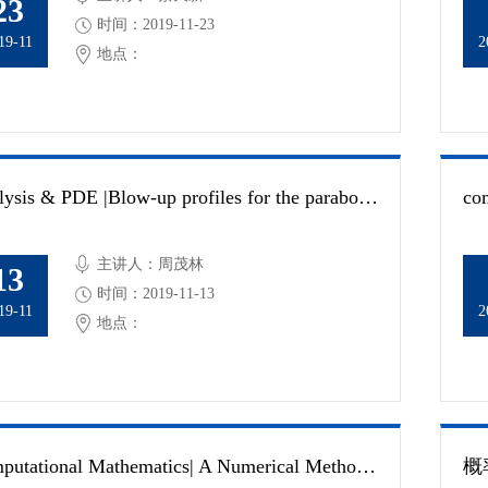
23
时间：2019-11-23
19-11
2
地点：
Analysis & PDE |Blow-up profiles for the parabolic-elliptic Keller-Segel system in whole space with dimension $n /geq 3$
主讲人：周茂林
13
时间：2019-11-13
19-11
2
地点：
Computational Mathematics| A Numerical Method for Solving Partial Differential Equations on Surfaces
概