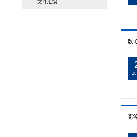
文件汇编
20