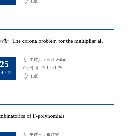
地点：
复分析| The corona problem for the multiplier algebras of Qk spaces
主讲人：Hasi Wulan
25
时间：2019-11-25
019-11
地点：
mbinatorics of F-polynomials
主讲人：费佳睿