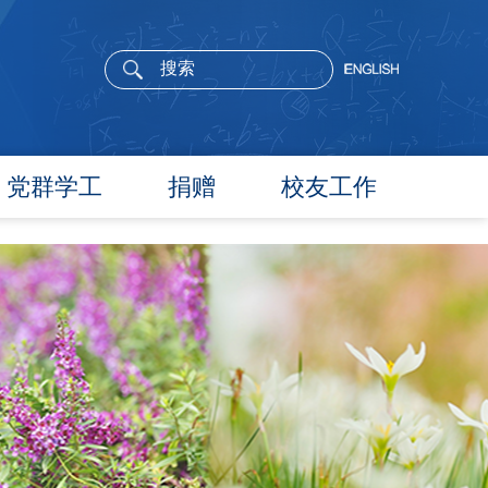
党群学工
捐赠
校友工作
党委概况
院长寄语
党建工作
活动通告
文件汇编
校友新闻
团学通知
校友风采
团学新闻
校友名录