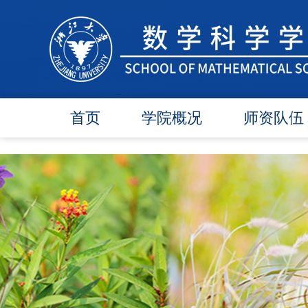
首页
学院概况
师资队伍
学院简介
在任教师
学院领导
博导师资
各委员会
硕导师资
办事指南
退休教师
行政团队
人才引进