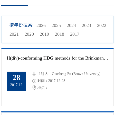
按年份搜索:
2026
2025
2024
2023
2022
2021
2020
2019
2018
2017
H(div)-conforming HDG methods for the Brinkman equations
主讲人：Guosheng Fu (Brown University)
28
时间：2017-12-28
2017-12
地点：