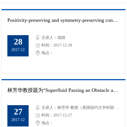
Positivity-preserving and symmetry-preserving conservative Lagrangian schemes for compressible Euler equations in 2D cylindrical coordinates
主讲人：成娟
28
时间：2017-12-28
2017-12
地点：
林芳华教授题为“Superfluid Passing an Obstacle and Vortex Nucleation”的报告
主讲人：林芳华 教授（美国纽约大学科朗研
27
究所）
时间：2017-12-27
2017-12
地点：