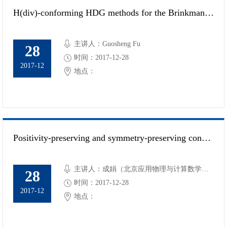
H(div)-conforming HDG methods for the Brinkman equations
主讲人：Guosheng Fu
28
时间：2017-12-28
2017-12
地点：
Positivity-preserving and symmetry-preserving conservative Lagrangian schemes for compressible Euler equations in 2D cylindrical coordinates
主讲人：成娟（北京应用物理与计算数学研
28
究所）
时间：2017-12-28
2017-12
地点：