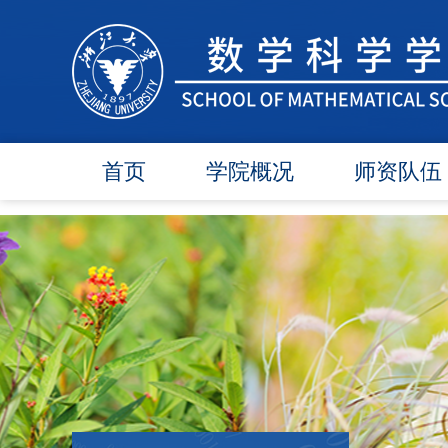
首页
学院概况
师资队伍
学院简介
在任教师
学院领导
博导师资
各委员会
硕导师资
办事指南
退休教师
行政团队
人才引进