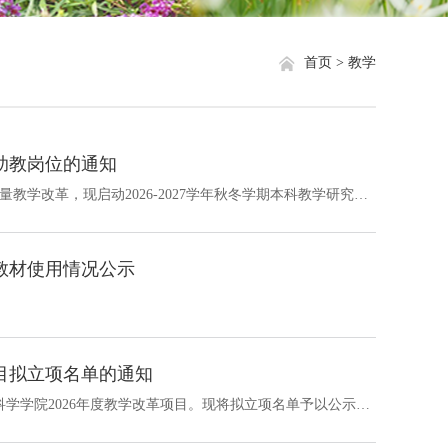
就业信息
相关网站链接
首页 >
教学
评奖评优
关于我们
学生资助
生助教岗位的通知
学生文件资料
各位主讲教师、同学：为切实保障课程教学质量，同时鼓励高质量教学改革，现启动2026-2027学年秋冬学期本科教学研究生助教岗位申请工作。具体事项通知如下：一、助教岗位职责及设置原则助教是学校教学工作的重要辅助力量，其工作职责包括但不限于随堂听课、组织讨论课或习题课、课堂管理或指导、课外辅导与答疑、批改作业或实验报告、参与教学准备与考核、在线课程建设、课程网站建设、教学信息收集与分析等教学辅助工作。助教申请...
规章制度
科教材使用情况公示
教工之家
项目拟立项名单的通知
经教师自由申报，学院组织专家评审，共有7个项目拟入选数学科学学院2026年度教学改革项目。现将拟立项名单予以公示，公示时间为2026年6月24日至6月29日。数学科学学院2026年6月24日