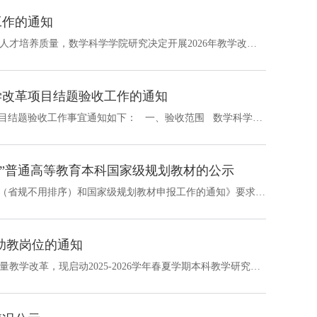
工作的通知
为进一步深化教育教学改革，推进本科教育内涵建设，全面提升人才培养质量，数学科学学院研究决定开展2026年教学改革项目申报立项工作，面向全院教师公开申报。现将有关事项通知如下：一、立项宗旨调动全院教师进行教学改革的积极性，结合我院教学改革的总体思路，积极开展本科教学改革研究。学院将优先推荐院级教改项目申报校级（及以上）教改项目。二、立项主要内容要求以荣誉课程、课程思政、课堂教学改革等相关内容为主，但不限...
学改革项目结题验收工作的通知
各位项目负责人： 数学科学学院2025年度院级本科教学改革项目结题验收工作事宜通知如下： 一、验收范围 数学科学学院2025年度院级本科教学研究项目（附件1）。 二、验收事项 请各项目负责人组织项目组成员对所承担的项目进行自查，并认真填写《数学科学学院本科教学改革项目结题验收报告》（附件2），于6月5日前将电子版发送至louhe23@zju.edu.cn。附件1数学科学学院...
”普通高等教育本科国家级规划教材的公示
根据学校《关于组织开展第二批“十四五”普通高等教育本科省级（省规不用排序）和国家级规划教材申报工作的通知》要求，经教师自主申报，学院教材管理工作小组评审，现将学院拟推荐申报第二批“十四五”普通高等教育本科国家级规划教材予以公示。公示期为2026年1月16日至1月21日。如对拟推荐结果持有异议，请在公示期内向学院教育教学办公室反映。联系电话：87951981，邮箱：shandong@zju.edu.cn。附件6 “十四五”国规教材申报汇...
生助教岗位的通知
各位主讲教师、同学：为切实保障课程教学质量，同时鼓励高质量教学改革，现启动2025-2026学年春夏学期本科教学研究生助教岗位申请工作。具体事项通知如下：一、助教岗位职责及设置原则助教是学校教学工作的重要辅助力量，其工作职责包括但不限于随堂听课、组织讨论课或习题课、课堂管理或指导、课外辅导与答疑、批改作业或实验报告、参与教学准备与考核、在线课程建设、课程网站建设、教学信息收集与分析等教学辅助工作。助教申请...