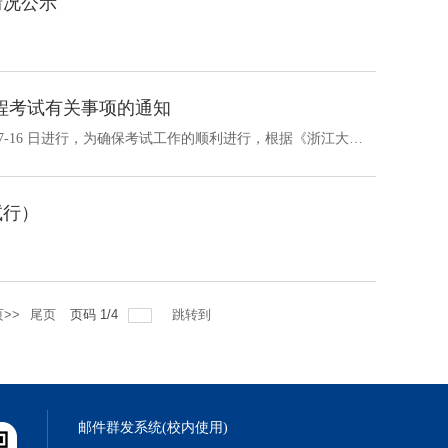
情况公示
课程考试有关事项的通知
各位老师：2025-2026学年秋冬学期本科课程考试将于2026年1月7-16 日进行，为确保考试工作的顺利进行，根据《浙江大学本科课程教学质量通用标准（试行）》（附件1），现将有关事项通知如下：一、考试安排1.本科生各类课程（含必修课、选修课、辅修课、通识选修课和院系选修课）的考试、考查都在考试期间中进行。请各位任课教师通过《本科教学管理信息服务平台》（http://zdbk.zju.edu.cn/）：“信息查询”--“监考信息查询”及...
试行）
>>
尾页
页码
1
/
4
跳转到
邮件群发系统(校内使用)