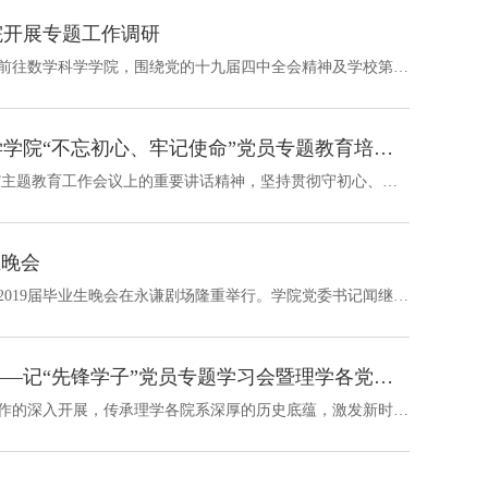
院开展专题工作调研
4月1日下午，校党委书记任少波、党委副书记、副校长张宏建前往数学科学学院，围绕党的十九届四中全会精神及学校第十四次党代会精神贯彻落实、理科大会精神落实、推动理科发展及一流数学学科创建工作开展专题调研。学院党政领导班子及教师代表参加调研。 首先，数学科学学院院长包刚就发展现状、目标思路及建设举措等方面对学院整体工作情况进行汇报。学院在数学学科难得的历史机遇期，要党政一心、形成合...
重温党史守初心，砥砺前行担使命――记数学科学学院“不忘初心、牢记使命”党员专题教育培训活动暨专题工作会
为深入学习贯彻落实习近平总书记在 “不忘初心、牢记使命”主题教育工作会议上的重要讲话精神，坚持贯彻守初心、担使命，找差距、抓落实的总要求，推进学院“双一流”建设各项工作。数学科学学院党委于2019年8月30日至8月31日在温州平阳县开展了“不忘初心、牢记使命”党员专题教育培训活动暨专题工作会。此次主题教育学习活动由学院党委书记闻继威主持，学院班子成员、基层组织负责人、三会负责人、教...
生晚会
2019年6月9日晚，浙江大学数学科学学院“缱绻分惜，光阴几何”2019届毕业生晚会在永谦剧场隆重举行。学院党委书记闻继威，副院长盛为民，党委副书记姚晨，院长助理、数学系系主任张挺，院长助理、应用数学系系主任徐翔，统计学系系主任张朋，信息与计算科学系系主任张庆海等三十余位老师莅临本次晚会，一同见证2019届毕业生从求是园扬帆启航，奔赴更广阔天地这一庄重时刻。 开场伊始，DFM街舞社带来了点燃全场的街舞表演。绚...
弘扬浙大理学优秀传统，争做新时代创新型人才――记“先锋学子”党员专题学习会暨理学各党委联学联建活动启动仪式
为进一步加强党员的教育培养，扎实推进“两学一做”学习教育工作的深入开展，传承理学各院系深厚的历史底蕴，激发新时代理学党建工作的活力。2019年5月29日，“弘扬浙大理学优秀传统，争做新时代创新型人才――‘先锋学子’党员专题学习会暨理学各党委联学联建活动启动仪式”在浙江大学玉泉校区永谦活动中心剧场顺利举办。本次专题学习会由数学科学学院党委、物理学系党委、化学系党委、地球科学学院党委、心理与行为科学系党委联...