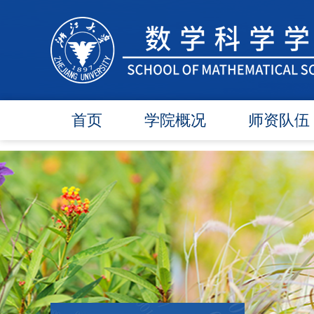
首页
学院概况
师资队伍
学院简介
在任教师
学院领导
博导师资
各委员会
硕导师资
办事指南
退休教师
行政团队
人才引进