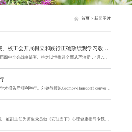
就业信息
相关网站链接
首页 >
新闻图片
评奖评优
关于我们
学生资助
牢记初心勇担使命 实干担当彰显作为——数学学院、校工会开展树立和践行正确政绩观学习教育联学联建读书班集中研学
学生文件资料
为扎实开展树立和践行正确政绩观学习教育，贯彻落实党的二十届四中全会战略部署、持之以恒推进全面从严治党，4月7日，由数学科学学院及校工会组成的树立和践行正确政绩观学习教育联学联建读书班第13小组开展集中研学及现场学习。校工会常务副主席楼建悦聚焦《以正确政绩观引领高质量工会工作》进行领学。她从深入贯彻习近平关于工人阶级和对工会工作的论述精神引入，表示要提高政治站位，深刻把握正确政绩观的核心要义，全面理解正...
规章制度
举行
教工之家
3月24日，华东师范大学刘钢教授专题学术报告在数学科学学院学术报告厅顺利举行。刘钢教授以Gromov-Hausdorff convergence on Kahler manifolds为题进行了精彩的讲述。 数学科学学院院长励建书院士、常务副院长盛为民、副院长江文帅及学院百余位师生共同参与报告会。
5月10日晚上，数学科学学院邀请学校心理健康教育与咨询中心祝一虹副主任为师生党员做《安驻当下》心理健康指导专题讲座。讲座采用线上线下相结合的方式进行，学院师生党员300余人参加。本次讲座旨在学习和传播心理健康的理念和知识，尤其是常态化疫情防控的形势和压力之下，师生党员积极纾解压力、调适身心状态，以及自助和助人的方式方法。讲座也是学院党员先锋学子暨卓越人才培养工程的专题活动。学院党委书记、副院长陈庆全程参...