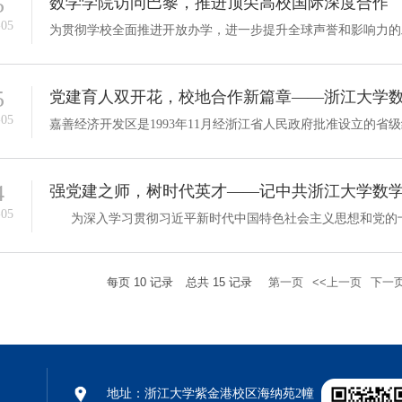
5
数学学院访问巴黎，推进顶尖高校国际深度合作
-05
5
-05
4
强党建之师，树时代英才――记中共浙江大学数学
-05
每页
10
记录
总共
15
记录
第一页
<<上一页
下一页
地址：浙江大学紫金港校区海纳苑2幢