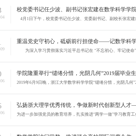
3
校党委书记任少波、副书记张宏建在数学科学学
-04
1
-09
0
学院隆重举行“缱绻分惜，光阴几何”2019届毕业
-06
6
-06