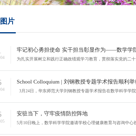
培养方案
图片
政策文件
会议纪要
1
-04
6
School Colloquium | 刘钢教授专题学术报告顺利
-04
6
安驻当下，守牢疫情防控阵地
-05