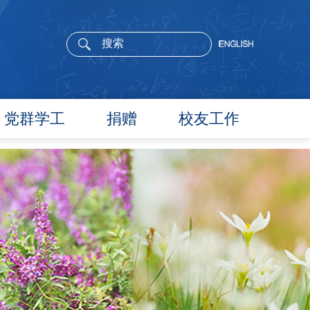
党群学工
捐赠
校友工作
党委概况
院长寄语
党建工作
活动通告
文件汇编
校友新闻
团学通知
校友风采
团学新闻
校友名录