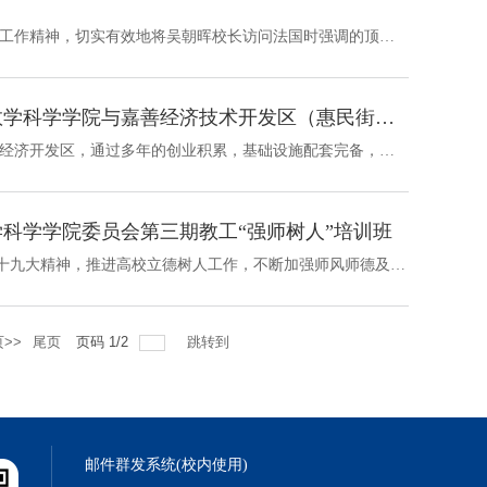
为贯彻学校全面推进开放办学，进一步提升全球声誉和影响力的工作精神，切实有效地将吴朝晖校长访问法国时强调的顶尖高校合作要求落到实处，5月6日至7日，数学学院由院长包刚教授带队组团访问了巴黎综合理工学院、巴黎-萨克雷大学、巴黎高科-矿业学校、巴黎索邦大学。数学学院副院长盛为民教授、院长助理张挺教授、徐翔教授参加了本次访问活动。5月6日上午，数学学院代表团与巴黎综合理工学院及巴黎高科就深度合作事宜进行了会谈。...
党建育人双开花，校地合作新篇章――浙江大学数学科学学院与嘉善经济技术开发区（惠民街道）共建校地党建与创业创新社会实践基地签约仪式
嘉善经济开发区是1993年11月经浙江省人民政府批准设立的省级经济开发区，通过多年的创业积累，基础设施配套完备，并形成了独特的服务体系，受到中外客户的赞誉。2011年6月29日，嘉善经济开发区经国务院批准（国办函[2011]53号），正式升级为国家级开发区，实行现行国家级经济技术开发区的政策。2019年5月11日，恰逢嘉善解放70周年，浙江大学数学科学学院与嘉善经济技术开发区（惠民街道）在嘉善经济开发区党群服务中心举行共建校地...
科学学院委员会第三期教工“强师树人”培训班
为深入学习贯彻习近平新时代中国特色社会主义思想和党的十九大精神，推进高校立德树人工作，不断加强师风师德及理想信念教育。数学科学学院党委于2019年5月10日至5月11日在上海举办了中共浙江大学数学科学学院委员会第三期教工“强师树人”培训班。此次培训班由学院党委书记闻继威带领分别前往上海复旦大学数学科学学院、陈望道旧居纪念馆、上海中共一大会址开展了基层党委联建联学及党建现场教学活动。参与...
>>
尾页
页码
1
/
2
跳转到
邮件群发系统(校内使用)