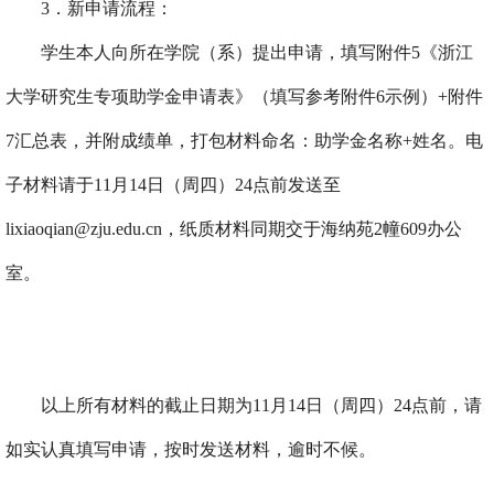
3
．新申请流程：
学生本人向所在学院（系）提出申请，填写附件
5
《浙江
大学研究生专项助学金申请表》（填写参考附件
6
示例）
+
附件
7
汇总表，并附成绩单，打包材料命名：助学金名称
+
姓名。电
子材料请于
11
月
14
日（周四）
24
点前发送至
lixiaoqian@zju.edu.cn
，
纸质材料同期交于海纳苑
2
幢
609
办公
室。
以上所有材料的截止日期为
11
月
14
日（周四）
24
点前，请
如实认真填写申请，按时发送材料，逾时不候。