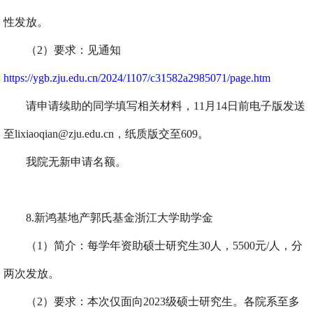
性发放。
（
2
）要求：见通知
https://ygb.zju.edu.cn/2024/1107/c31582a2985071/page.htm
请申请续助的同学填写相关材料，
11
月
14
日前
电子版发送
至lixiaoqian@zju.edu.cn
，纸质版交至
609
。
我院无新申请名额。
8.
新鸿基地产郭氏基金浙江大学助学金
（
1
）简介：每学年资助硕士研究生
30
人，
5500
元
/
人，分
两次发放。
（
2
）要求：本次仅面向
2023
级硕士研究生。各院系至多