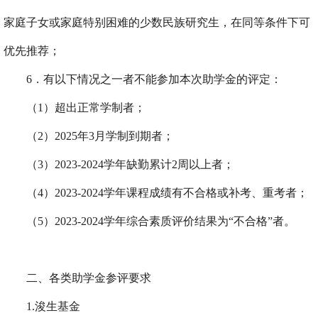
家庭子女或家庭特别困难的少数民族研究生，在同等条件下可
优先推荐；
6
．有以下情况之一者不能参加本次助学金的评定：
（
1
）超出正常学制者；
（
2
）
2025
年
3
月学制到期者；
（
3
）
2023-2024
学年缺勤累计
2
周以上者；
（
4
）
2023-2024
学年课程成绩有不合格或补考、重考者；
（
5
）
2023-2024
学年综合素质评价结果为
“
不合格
”
者。
二、各类助学金参评要求
1.
浚生基金