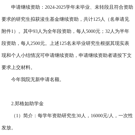
申请继续资助：
2024-2025
学年未毕业、未转段且符合资助
要求的研究生拟获浚生基金继续资助，共计
125
人（名单请见
附件
1
）。其中
93
人为全年段资助，每人
5000
元；
32
人为半年
段资助，每人
2500
元。上述
125
名未毕业研究生根据其现实表
现和个人小结情况可申请继续资助，申请继续资助者请按下文
要求上交材料。
今年我院无新申请名额。
2.
郑格如助学金
（
1
）简介：每学年资助研究生
30
人，
16000
元
/
人，一次性
发放。