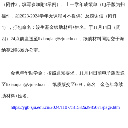
（附件
2
，填写参加附
3
示例）、上一学年成绩单（电子版为扫
描件，如
2023-2024
学年无课程可不提供）及感谢信（附件
4
），打包命名：浚生基金续助材料
+
姓名。于
11
月
14
日（周
四）
24
点前发送至
lixiaoqian@zju.edu.cn
，纸质材料同期交于海
纳苑
2
幢
609
办公室。
金色年华助学金：按照通知要求，
11
月
14
日前电子版发送
至
lixiaoqian@zju.edu.cn
，纸质版交至
609
，命名：金色年华续
助材料
+
姓名。
https://ygb.zju.edu.cn/2024/1107/c31582a2985071/page.htm