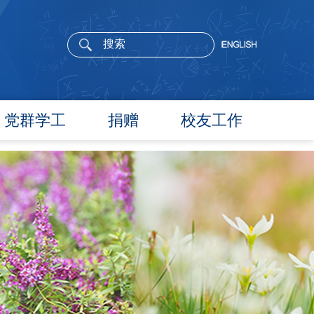
党群学工
捐赠
校友工作
党委概况
院长寄语
党建工作
活动通告
文件汇编
校友新闻
团学通知
校友风采
团学新闻
校友名录