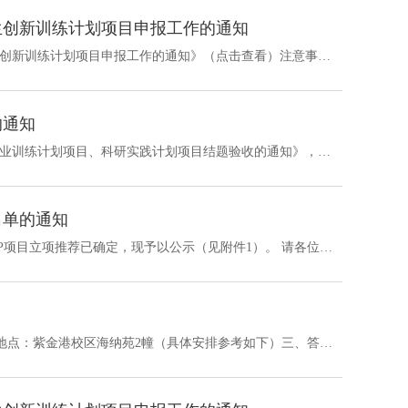
生创新训练计划项目申报工作的通知
学校通知：《关于开展2026年国家、省、学校、学院四级大学生创新训练计划项目申报工作的通知》（点击查看）注意事项：1. 若申报人有不接受的立项等级（eg. 院级SRTP），请在网站申报填写时不选择该等级。2. 往年已获得立项的学生或团队，当年只能申报更高等级，未按期结题的学生或团队不得再次申报项目。3. 项目一经立项，原则上不得退出。 立项评审：学院立项答辩拟定于4月10日进行，具体安排请等院网相关通...
的通知
根据《关于组织2024年国家级、省级、校级、学院大学生创新创业训练计划项目、科研实践计划项目结题验收的通知》，数学科学学院对2024年国创、省创和校院两级SRTP项目结题答辩工作安排如下：项目结题答辩的成绩评定分为优秀、良好、中等、及格和不及格五个等级：优秀按质量标准严格控制（优秀比例不超过30%）；进入末位审核的项目成绩记为待定，接受返修后再评审；无故不参加结题环节的项目组，将收回全组成员二课分、SRTP加分，并...
名单的通知
经专家评审，数学科学学院2025年国创、省创和校、院两级SRTP项目立项推荐已确定，现予以公示（见附件1）。 请各位立项负责人留意项目完成周期，中期检查时间预计为2025年11月，结题验收日期预计为2026年5月。在项目实施过程中，各项目组应做好研究记录，认真填写《浙江大学大学生创新创业训练计划项目记录本》(见附件2)，此记录将作为中检和结题评审考核的重要依据。中期检查及结题验收阶段交学院查阅，结题后交学院归档。&nb...
一、答辩时间：2025年4月11日（周五） 14:00～16:30二、答辩地点：紫金港校区海纳苑2幢（具体安排参考如下）三、答辩材料清单1. 立项申报书立项PDF纸质版一式四份。原件1份，经全体成员和导师签字后于4月7日交至海纳苑2幢615办公室。复印件3份，独立装订后分发给评委现场审阅。2. 立项答辩PPT项目负责学生准备制作立项答辩PPT，团队成员共同参与答辩。立项答辩PPT应于答辩前一日发送至指导老师和教学秘书李东燕老师邮箱，标...