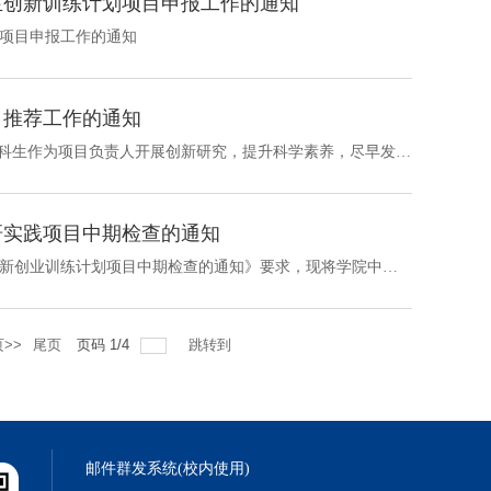
生创新训练计划项目申报工作的通知
划项目申报工作的通知
目推荐工作的通知
各位2023级本科生：“本科生自然科学培育项目”旨在通过支持本科生作为项目负责人开展创新研究，提升科学素养，尽早发现并培育具有科研潜力的优秀本科生，为高质量基础研究人才队伍注入新动能。现开展2025年培育项目推荐工作。具体通知如下：一、推荐条件1. 遵纪守法，品行端正，具有良好学风和科研作风；2. 专业属于自然科学领域；3. 大二（2023级）本科生（不包含竺可桢学院学生），学习成绩优异；4. 对基础研究有浓厚兴趣，初步...
研实践项目中期检查的通知
根据学校《关于做好2024年国家、省、学校、学院四级大学生创新创业训练计划项目中期检查的通知》要求，现将学院中期检查安排通知如下：一、检查方式学院组织专家组对各立项团队上交的项目中期检查材料等进行书面评阅检查。二、检查要求与内容1．请各位项目团队务必参照学校规定时间节点在系统内完成中期检查表。同时为了更好地对各级项目做好过程监控、团队管理，请项目成员根据项目分工内容各提交一份成员中期总结（集中于自身负...
>>
尾页
页码
1
/
4
跳转到
邮件群发系统(校内使用)