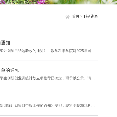
就业信息
相关网站链接
首页 >
科研训练
评奖评优
关于我们
学生资助
的通知
学生文件资料
根据《关于组织2025年国家、省、学校、学院四级大学生创新训练计划项目结题验收的通知》，数学科学学院对2025年国家、省、学校、学院四级大学生创新训练计划项目结题答辩工作安排如下： 一、结题说明 1. 项目组全体成员参与结题，对于无故不参与结题的学生按学校管理办法及学院（系）过程管理实施细则处理2. 结题材料包括项目结题报告，成果材料（论文、著作、参赛获奖、专利等）以及相关支撑材料3. 项目结题答辩成绩评...
规章制度
名单的通知
教工之家
经专家评审，数学科学学院2026年国家、省、学校、学院四级大学生创新创业训练计划立项推荐已确定，现予以公示。请各位立项负责人留意项目完成周期。请留存好各阶段的相应材料，做好备份。在项目实施过程中，各项目组应做好研究记录，认真填写《浙江大学大学生创新创业训练计划项目记录本》（见附件），此记录将作为中检和结题评审考核的重要依据。中期检查及结题验收阶段交学院查阅，结题后交学院归档。 附件：浙江大学大学生...
根据学校《关于开展2026年国家、省、学校、学院四级大学生创新训练计划项目申报工作的通知》安排，现将学院2026科研训练项目立项答辩通知如下：一、答辩时间：2025年4月10日（周五） 14:00 开始二、答辩地点：紫金港校区海纳苑2幢（具体安排参考如下） 三、答辩材料清单1. 立项申报书立项申报书纸质版一式四份。原件1份，经全体成员和导师签字后于答辩前交至海纳苑2幢615办公室。复印件3份，独立装订后分发给评委...