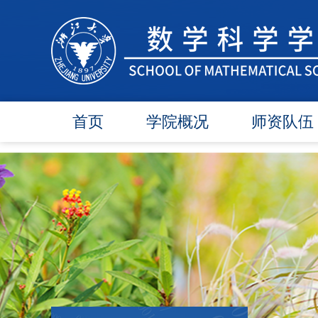
首页
学院概况
师资队伍
学院简介
在任教师
学院领导
博导师资
各委员会
硕导师资
办事指南
退休教师
行政团队
人才引进