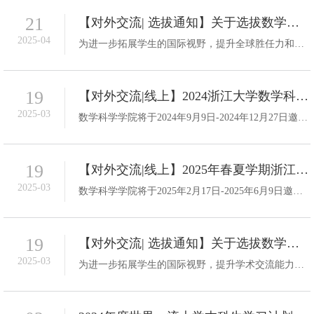
21
【对外交流| 选拔通知】关于选拔数学科学学院本科生参加2025年香港中文大学访学项目的通知
2025-04
为进一步拓展学生的国际视野，提升全球胜任力和竞争力，我院将选拔优秀本科生赴香港中文大学进行交流访问。现将相关选拔事宜通知如下： 一、申请条件1.数学科学学院全日制本科生，专业不限，不面向毕业班学生；2.热爱祖国、遵纪守法、诚实守信、品行端正、举止文明；3.品学兼优，身心健康，具有良好的政治素质，无违法违纪记录；4.具备良好的英语能力；5.有留学、深造计划的同学优先；6.未参加过对外交流。 二、交流项目...
19
【对外交流|线上】2024浙江大学数学科学学院本科生海外交流项目——动力系统线上课程申请通知
2025-03
数学科学学院将于2024年9月9日-2024年12月27日邀请美国马里兰大学-帕克分校数学系Brin首席教授、奥地利科技学院讲席教授、欧洲科学院院士Vadim Kaloshin，开展动力系统线上课程。该课程面向数学科学学院在校本科生开放，课程内容主要围绕动力系统领域开展。具体情况如下：一、申请要求（一）项目对象：浙江大学数学科学学院大三、大四在读本科生（2021级、2022级）（二）申请条件：1. 热爱社会主义祖国，具有良好的政治素质，...
19
【对外交流|线上】2025年春夏学期浙江大学数学科学学院本科生海外交流项目——动力系统线上课程申请通知
2025-03
数学科学学院将于2025年2月17日-2025年6月9日邀请美国马里兰大学-帕克分校数学系Brin首席教授、奥地利科技学院讲席教授、欧洲科学院院士Vadim Kaloshin，开展动力系统线上课程。该课程面向数学科学学院在校本科生开放，课程内容主要围绕动力系统领域开展。具体情况如下：一、申请要求（一）项目对象：浙江大学数学科学学院大三、大四在读本科生（2021级、2022级）（二）申请条件：1. 热爱社会主义祖国，具有良好的政治素质，...
19
【对外交流| 选拔通知】关于选拔数学科学学院本科生参加2025年新加坡国立大学访学项目的通知
2025-03
为进一步拓展学生的国际视野，提升学术交流能力，我院将选拔优秀本科生赴新加坡国立大学进行交流访问。现将相关选拔事宜通知如下： 一、申请条件1.数学科学学院全日制本科生，专业不限，不面向毕业班学生；2.热爱祖国、遵纪守法、诚实守信、品行端正、举止文明；3.品学兼优，身心健康，具有良好的政治素质，无违法违纪记录；4.具备良好的英语能力；5.有留学、深造计划的同学优先；6.未参加过对外交流。 二、交流项目详情...