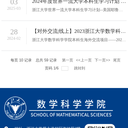
03
2024年度世界一流大学本科生学习计划 ——耶鲁大学暑期科研项目
2025-03
浙江大学世界一流大学本科生学习计划--美国耶鲁大学暑期科研项目圆满结束。此项目是耶鲁大学为来自全球各地正在攻读本科学位的学生提供的独特研究机会，允许学生在耶鲁大学教授的指导下，参与经批准的科学研究或临床活动。通过这一项目，学生能够深入探索学术前沿，积累宝贵的研究或临床经验，为未来的学术或职业发展奠定坚实基础。作为数学科学学院的大四本科生，我有幸参与了此次项目，收获颇丰。图 1：耶鲁大学校园高校介...
28
【对外交流|线上】2023浙江大学数学科学学院本科生海外交流项目——普渡大学在线学习课程申请通知
2024-02
浙江大学数学科学学院本科生海外交流项目——2023年普渡大学在线学习课程将以线上模式开展，学院诚邀李培军教授进行授课，具体情况如下：一、申请要求（一）项目对象：浙江大学数学科学学院在读本科生（二）申请条件：1. 热爱社会主义祖国，具有良好的政治素质，无违法违纪记录；2. 品学兼优，身心健康；3. 德智体美劳全面发展，知识、能力、素质和记实综合考评优良；4. 优先考虑没有参加过对外交流的学生；5. 其它条件请参考项...
每页
10
记录
总共
59
记录
第一页
<<上一页
下一页>>
尾页
页码
1
/
6
跳转到