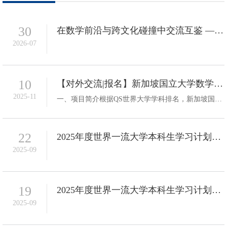
30
在数学前沿与跨文化碰撞中交流互鉴 ——数学科学学院师生赴新加坡国立大学开展暑期交流
2026-07
10
【对外交流|报名】新加坡国立大学数学系本硕3+2项目申请通知（2026秋季入学）
2025-11
一、项目简介根据QS世界大学学科排名，新加坡国立大学数学系位列亚洲大学之首，并跻身全球顶尖行列。新国立数学系提供多元且充满活力的数学科学研究生项目，教研团队的研究覆盖当代数学所有主要领域。与多所顶尖高校合作开设数学专业硕士（联合培养）项目，即3+2本硕联培项目。该项目为合作院校学生专项开设，采用课程培养模式。 二、招生对象3+2联培项目招生对象为大三学生。学生需在本校完成前三年的本科学习，若被录取后前...
22
2025年度世界一流大学本科生学习计划——耶鲁大学暑期科研项目
2025-09
19
2025年度世界一流大学本科生学习计划——伯克利大学暑期科研
2025-09