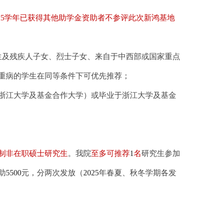
25
学年已获得其他助学金资助者不参评此次新鸿基地
生及残疾人子女、烈士子女、来自于中西部或国家重点
重病的学生在同等条件下可优先推荐；
浙江大学及基金合作大学）或毕业于浙江大学及基金
制非在职硕士研究生
。我院
至多可推荐
1
名
研究生参加
助
5500
元
，分两次发放（
2025
年春夏、秋冬学期各发