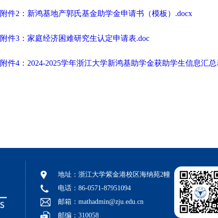
附件2：新鸿基地产郭氏基金助学金申请书（模板）.docx
附件3：家庭经济困难研究生认定申请表.doc
附件4：2024-2025学年浙江大学新鸿基助学金获助学生信息汇总表.
地址：浙江大学紫金港校区海纳苑2幢
电话：86-0571-87951094
邮箱：mathadmin@zju.edu.cn
邮编：310058