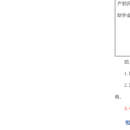
产郭
助学
四
1.
2.
格。
3.