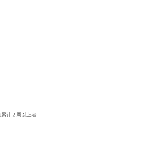
勤累计
2
周以上者；