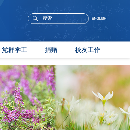
党群学工
捐赠
校友工作
党委概况
院长寄语
党建工作
活动通告
文件汇编
校友新闻
团学通知
校友风采
团学新闻
校友名录