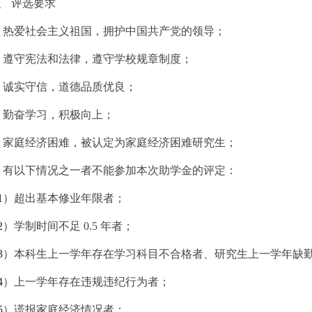
、
评选要求
．热爱社会主义祖国，拥护中国共产党的领导；
．遵守宪法和法律，遵守学校规章制度；
．诚实守信，道德品质优良；
．勤奋学习，积极向上；
．家庭经济困难，被认定为家庭经济困难研究生；
．有以下情况之一者不能参加本次助学金的评定：
1
）超出基本修业年限者；
2
）学制时间不足
0.5
年者；
3
）本科生上一学年存在学习科目不合格者、研究生上一学年缺
4
）上一学年存在违规违纪行为者；
5
）谎报家庭经济情况者；