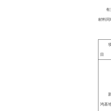
有
材料同
目
鸿基