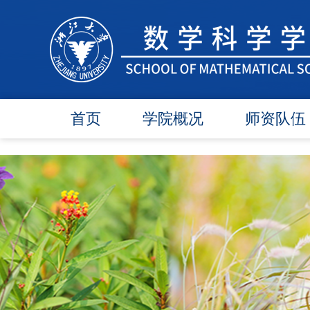
首页
学院概况
师资队伍
学院简介
在任教师
学院领导
博导师资
各委员会
硕导师资
办事指南
退休教师
行政团队
人才引进