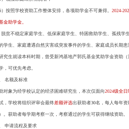
6
）按照学校资助工作整体安排，各项助学金不可兼得。
2024-20
基金助学金。
．脱贫不稳定家庭学生、低保家庭学生、特困救助学生、孤残学
的学生、家庭遭遇自然灾害或突发事件的学生、家庭成员长期患
研究生就读本科时期，曾受新鸿基地产郭氏基金奖助学金资助（
学，可优先考虑。
、
名额及标准
助对象为经学校认定的经济困难研究生，本次仅面向
2024
级全日
试，学校将组织评审会最终
差额评选
出获助者
30
名
，每人每年资
）。获助者每学期考察一次，考察通过的学生可获得继续资助。
、
申请流程及要求