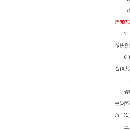
（
产郭氏
7
帮扶县
8.
合作大
二
资
校级面
放一次
三