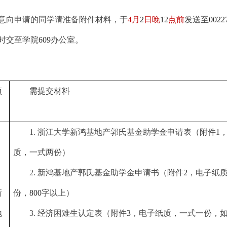
意向申请的同学请准备附件材料，于
4
月
2
日晚
12
点前
发送至
0022
时交至学院
609
办公室。
项
需提交材料
1.
浙江大学新鸿基地产郭氏基金助学金申请表（附件
1
质，一式两份）
2.
新鸿基地产郭氏基金助学金申请书（附件
2
，电子纸
新
份，
800
字以上）
地
3.
经济困难生认定表（附件
3
，电子纸质，一式一份，