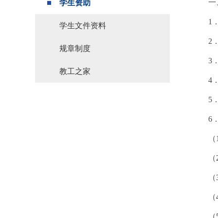
一
学生资助
1
学生文件资料
2
规章制度
3
教工之家
4
5
6
（
（
（
（
（