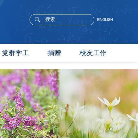
党群学工
捐赠
校友工作
党委概况
院长寄语
党建工作
活动通告
文件汇编
校友新闻
团学通知
校友风采
团学新闻
校友名录