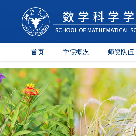
首页
学院概况
师资队伍
学院简介
在任教师
学院领导
博导师资
各委员会
硕导师资
办事指南
退休教师
行政团队
人才引进