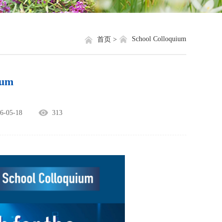
就业信息
相关网站链接
评奖评优
关于我们
School Colloquium
首页 >
学生资助
ium
学生文件资料
规章制度
05-18
313
教工之家