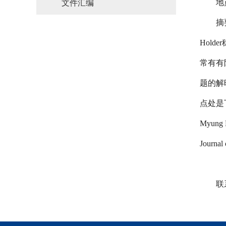
地
文件汇编
摘
Holder
常有有
题的解
点处是
Myung L
Journal
联