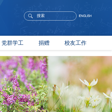
党群学工
捐赠
校友工作
党委概况
院长寄语
党建工作
活动通告
文件汇编
校友新闻
团学通知
校友风采
团学新闻
校友名录