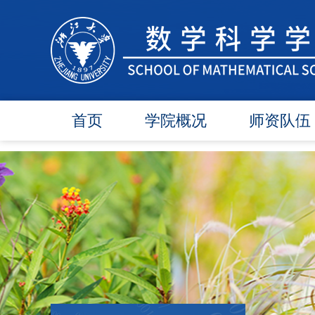
首页
学院概况
师资队伍
学院简介
在任教师
学院领导
博导师资
各委员会
硕导师资
办事指南
退休教师
行政团队
人才引进