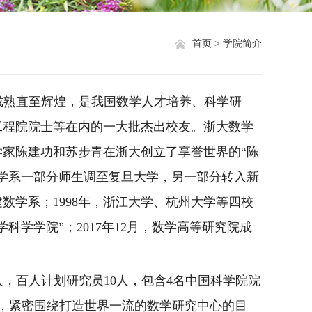
就业信息
相关网站链接
首页 >
学院简介
评奖评优
关于我们
学生资助
成熟直至辉煌，是我国数学人才培养、科学研
学生文件资料
工程院院士等在内的一大批杰出校友
。浙大数学
数学家陈建功和苏步青在浙大创立了享誉世界的“陈
规章制度
数学系一部分师生调至复旦大学，另一部分转入新
教工之家
数学系；1998年，浙江大学、杭州大学等四校
科学学院”；2017年12月，数学高等研究院成
人，百人计划研究员10人，包含4名中国科学院院
，紧密围绕打造世界一流的数学研究中心的目