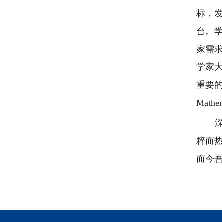
标，
台。
家需
学家大
重要
Math
粹而
而今