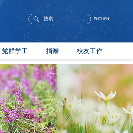
党群学工
捐赠
校友工作
党委概况
院长寄语
党建工作
活动通告
文件汇编
校友新闻
团学通知
校友风采
团学新闻
校友名录