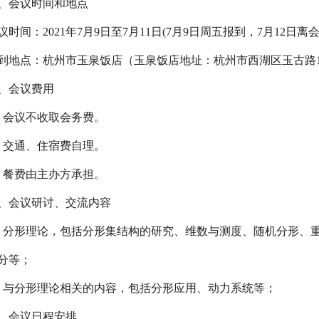
、会议时间和地点
议时间：
2021
年
7
月
9
日至
7
月
11
日
(7
月
9
日周五报到，
7
月
12
日离
到地点：杭州市玉泉饭店（玉泉饭店地址：杭州市西湖区玉古路
、会议费用
、
会议不收取会务费。
、
交通、住宿费自理。
、
餐费由主办方承担。
、会议研讨、交流内容
、分形理论，包括
分形集结构的研究
、维数与测度、随机分形、
分等；
、与分形理论相关的内容，包括分形应用、动力系统等；
、会议日程安排