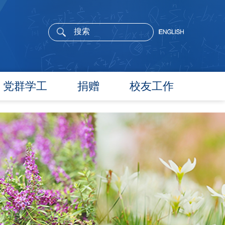
党群学工
捐赠
校友工作
党委概况
院长寄语
党建工作
活动通告
文件汇编
校友新闻
团学通知
校友风采
团学新闻
校友名录