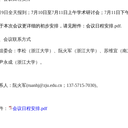
月
9
日全天报到；
7
月
10
日至
7
月
11
日上午学术研讨会；
7
月
11
日下
于本次会议更详细的初步安排，请见附件：会议日程安排
.pdf.
、会议联系方式
组委会：
李松（浙江大学）、阮火军（浙江大学）、苏维宜（南
尹永成（浙江大学）。
系人：
阮火军
(ruanhj@zju.edu.cn
；
137-5715-7030)
。
件：
会议日程安排.pdf