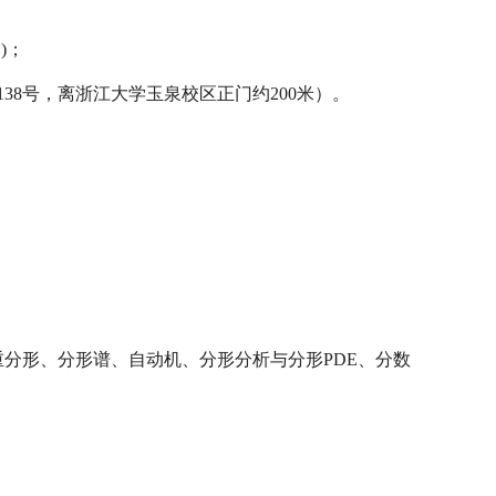
会
)
；
138
号，离浙江大学玉泉校区正门约
200
米）。
重分形、分形谱、自动机、分形分析与分形
PDE
、分数