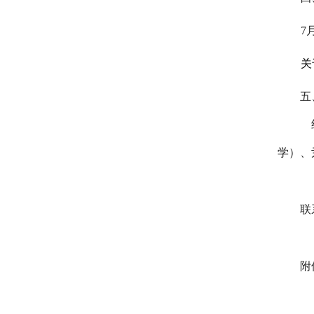
7
关
五
学）、
联
附