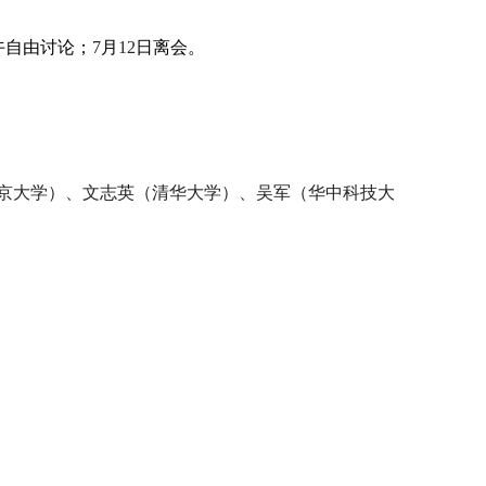
午自由讨论；
7
月
12
日离会。
京大学）、文志英（清华大学）、吴军（华中科技大