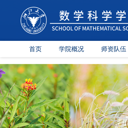
首页
学院概况
师资队伍
学院简介
在任教师
学院领导
博导师资
各委员会
硕导师资
办事指南
退休教师
行政团队
人才引进