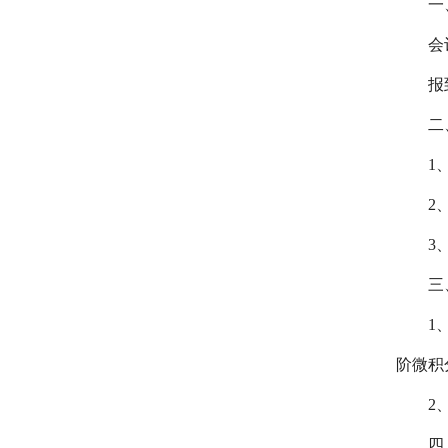
一
会
报
二
1
2
3
三
1
阶微积
2
四