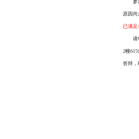
参
原因尚
已满足
请
2幢6
答辩，