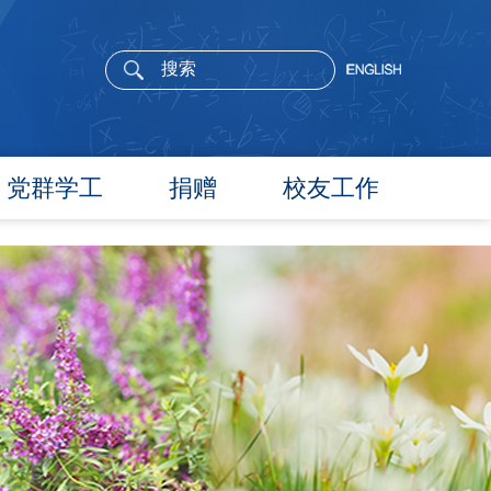
党群学工
捐赠
校友工作
党委概况
院长寄语
党建工作
活动通告
文件汇编
校友新闻
团学通知
校友风采
团学新闻
校友名录