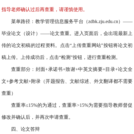
指导老师确认过
后
再查重
，请
谨慎使用
。
菜单路径：教学管理信息服务平台（
zdbk.zju.edu.cn
）——
毕业论文（设计）——论文查重。进入页面后，会出现最新上
传的论文初稿的过程资料。点击“上传查重网站”按钮将论文初
稿上传。上传成功后，点击“检测”按钮，进行查重检测。
查重部分：封面
+
承诺书
+
致谢
+
中英文摘要
+
目录
+
论文全
文
+
参考文献
+
附录（开题报告、文献综述、外文翻译都不需要
查重）
查重率≤
15%
的为通过，查重率
>15%
为需要指导教师督促
修改并确认后，并再次申请查重。
四、论文答辩