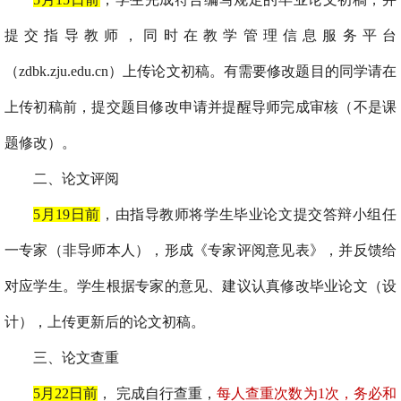
提交指导教师，同时在教学管理信息服务平台
（
zdbk.zju.edu.cn
）上传论文初稿。有需要修改题目的同学请在
上传初稿前，提交题目修改申请并提醒导师完成审核（不是课
题修改）。
二、
论
文
评阅
5
月
19
日前
，由指导教师将学生毕业论文提交答辩小组任
一专家（非导师本人），形成《专家评阅意见表》，并反馈给
对应学生。学生根据专家的意见、建议认真修改毕业论文（设
计），上传更新后的论文初稿。
三、
论
文
查
重
5
月
22
日前
， 完成自行查重，
每人
查重次数
为
1
次
，
务
必
和