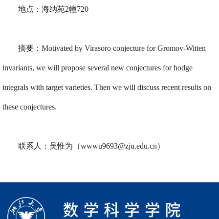
地点：海纳苑2幢720
摘要：
Motivated by Virasoro conjecture for Gromov-Witten
invariants, we will propose several new conjectures for hodge
integrals with target varieties. Then we will discuss recent results on
these conjectures.
联系人：吴惟为（wwwu9693@zju.edu.cn）