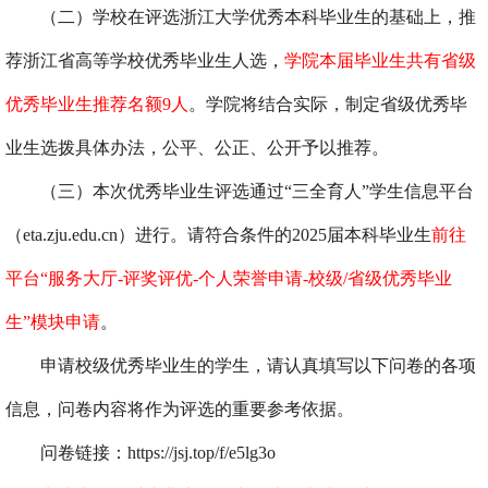
（二）学校在评选浙江大学优秀本科毕业生的基础上，推
荐浙江省高等学校优秀毕业生人选，
学院本届毕业生共有省级
优秀毕业生推荐名额
9
人
。学院将结合实际，制定省级优秀毕
业生选拨具体办法，公平、公正、公开予以推荐。
（三）本次优秀毕业生评选通过“三全育人”学生信息平台
（
eta.zju.edu.cn
）进行。请符合条件的
2025
届本科毕业生
前往
平台
“
服务大厅
-
评奖评优
-
个人荣誉申请
-
校级
/
省级优秀毕业
生
”
模块申请
。
申请校级优秀毕业生的学生，请认真填写以下问卷的各项
信息，问卷内容将作为评选的重要参考依据。
问卷链接：
https://jsj.top/f/e5lg3o