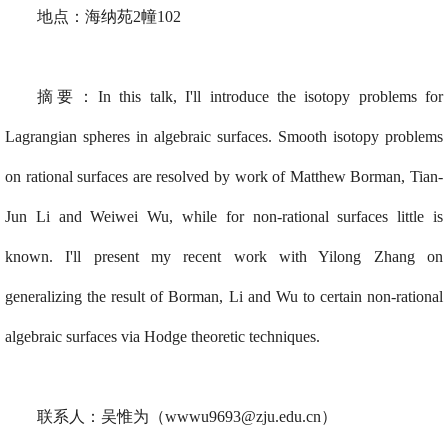
地点：海纳苑2幢102
摘要：
In this talk, I'll introduce the isotopy problems for
Lagrangian spheres in algebraic surfaces. Smooth isotopy problems
on rational surfaces are resolved by work of Matthew Borman, Tian-
Jun Li and Weiwei Wu, while for non-rational surfaces little is
known. I'll present my recent work with Yilong Zhang on
generalizing the result of Borman, Li and Wu to certain non-rational
algebraic surfaces via Hodge theoretic techniques.
联系人：吴惟为（
wwwu9693@zju.edu.cn）