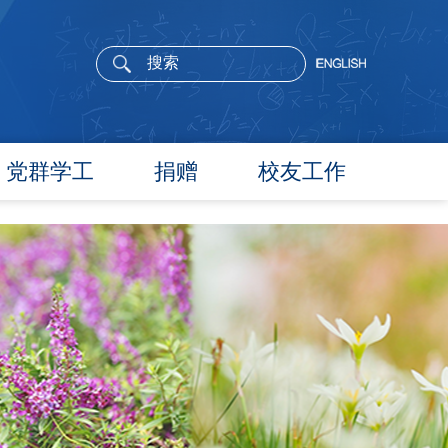
党群学工
捐赠
校友工作
党委概况
院长寄语
党建工作
活动通告
文件汇编
校友新闻
团学通知
校友风采
团学新闻
校友名录