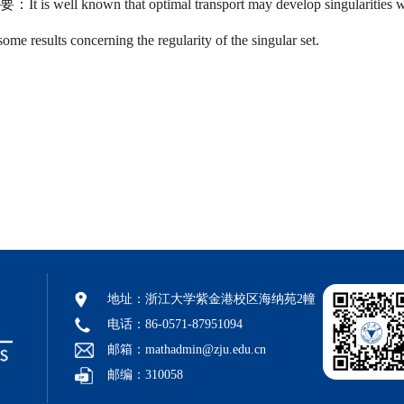
要：
It is well known that optimal transport may develop singularities 
some results concerning the regularity of the singular set.
地址：浙江大学紫金港校区海纳苑2幢
电话：86-0571-87951094
邮箱：mathadmin@zju.edu.cn
邮编：310058