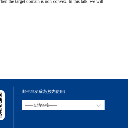
when the target domain is non-convex. In this talk, we will
邮件群发系统(校内使用)