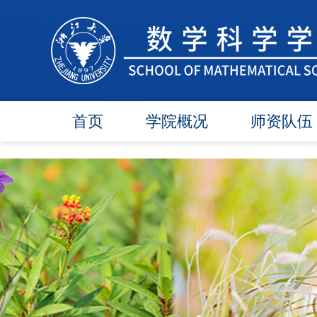
首页
学院概况
师资队伍
学院简介
在任教师
学院领导
博导师资
各委员会
硕导师资
办事指南
退休教师
行政团队
人才引进