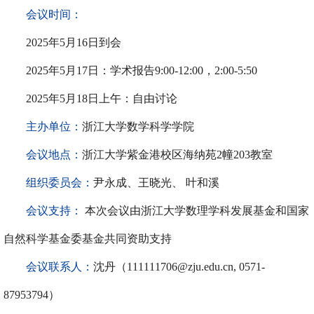
会议时间：
202
5
年
5
月
16
日到会
202
5
年
5
月
17
日：学术报告
9:00-12:00
，
2
:00-5:50
202
5
年
5
月
18
日上午：自由讨论
主办单位：
浙江大学数学科学学院
会议地点：
浙江大学紫金港校区海纳苑
2幢203教室
组织委员会：
尹永成、王晓光、
叶和溪
会议支持：
本次会议由浙江大学数理学科发展基金和国家
自然科学基金委基金共同资助支持
会议联系人：
沈丹
（
111111706@zju.edu.cn,
0571-
87953794）