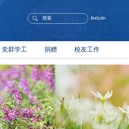
党群学工
捐赠
校友工作
党委概况
院长寄语
党建工作
活动通告
文件汇编
校友新闻
团学通知
校友风采
团学新闻
校友名录