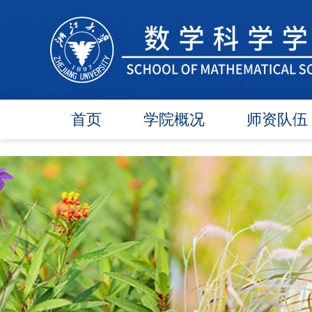
首页
学院概况
师资队伍
学院简介
在任教师
学院领导
博导师资
各委员会
硕导师资
办事指南
退休教师
行政团队
人才引进