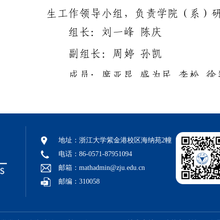
地址：浙江大学紫金港校区海纳苑2幢
电话：86-0571-87951094
邮箱：mathadmin@zju.edu.cn
邮编：310058