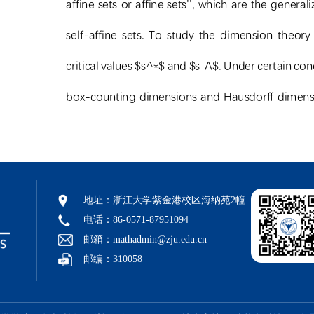
地址：浙江大学紫金港校区海纳苑2幢
电话：86-0571-87951094
邮箱：mathadmin@zju.edu.cn
邮编：310058