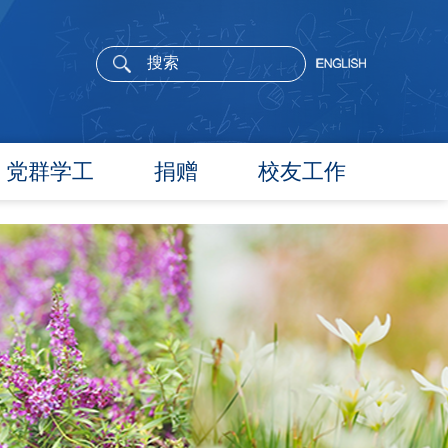
党群学工
捐赠
校友工作
党委概况
院长寄语
党建工作
活动通告
文件汇编
校友新闻
团学通知
校友风采
团学新闻
校友名录