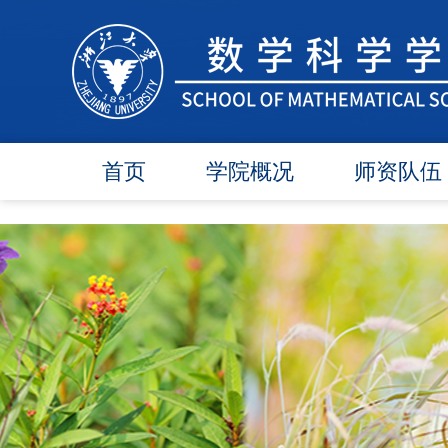
首页
学院概况
师资队伍
学院简介
在任教师
学院领导
博导师资
各委员会
硕导师资
办事指南
退休教师
行政团队
人才引进