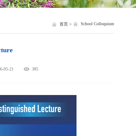
就业信息
相关网站链接
评奖评优
关于我们
School Colloquium
首页 >
学生资助
cture
学生文件资料
规章制度
05-21
385
教工之家