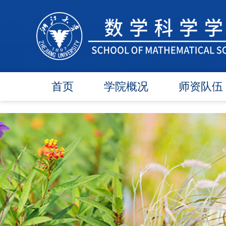
首页
学院概况
师资队伍
学院简介
在任教师
学院领导
博导师资
各委员会
硕导师资
办事指南
退休教师
行政团队
人才引进