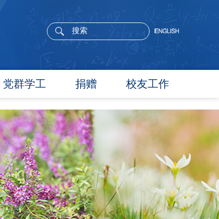
党群学工
捐赠
校友工作
党委概况
院长寄语
党建工作
活动通告
文件汇编
校友新闻
团学通知
校友风采
团学新闻
校友名录