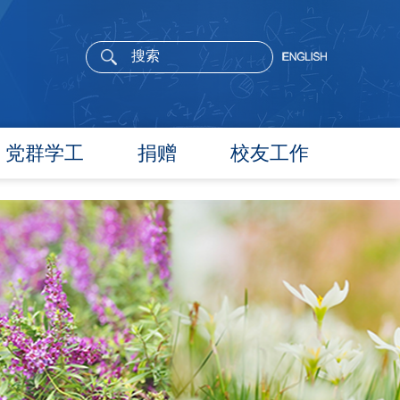
党群学工
捐赠
校友工作
党委概况
院长寄语
党建工作
活动通告
文件汇编
校友新闻
团学通知
校友风采
团学新闻
校友名录