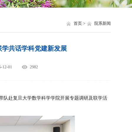
就业信息
相关网站链接
评奖评优
关于我们
首页 >
院系新闻
学生资助
联学共话学科党建新发展
学生文件资料
规章制度
12-01
2982
教工之家
带队赴复旦大学数学科学学院开展专题调研及联学活