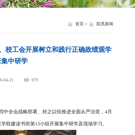
就业信息
相关网站链接
评奖评优
关于我们
首页 >
院系新闻
学生资助
院、校工会开展树立和践行正确政绩观学
学生文件资料
班集中研学
规章制度
04-21
979
教工之家
四中全会战略部署、持之以恒推进全面从严治党，
4月
学联建读书班第13小组开展集中研学及现场学习。