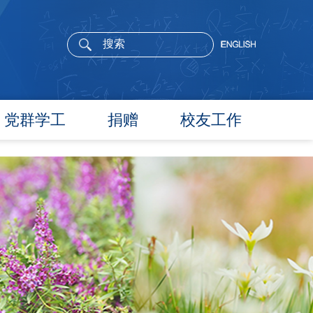
党群学工
捐赠
校友工作
党委概况
院长寄语
党建工作
活动通告
文件汇编
校友新闻
团学通知
校友风采
团学新闻
校友名录