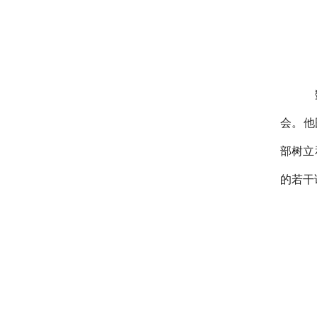
会。他
部树立
的若干