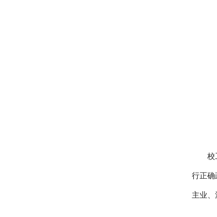
校
行正确
主业、