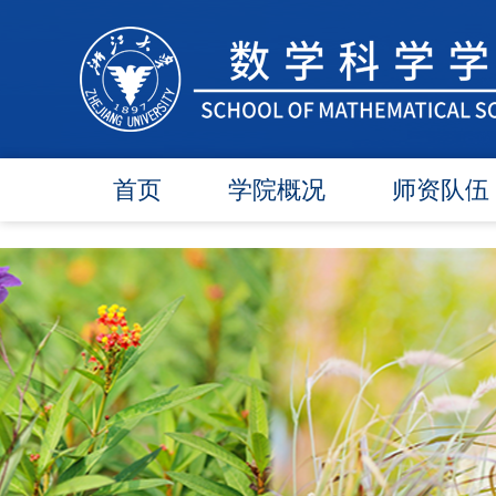
首页
学院概况
师资队伍
学院简介
在任教师
学院领导
博导师资
各委员会
硕导师资
办事指南
退休教师
行政团队
人才引进