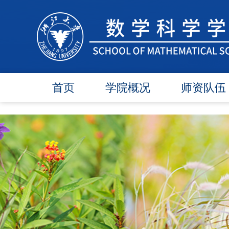
首页
学院概况
师资队伍
学院简介
在任教师
学院领导
博导师资
各委员会
硕导师资
办事指南
退休教师
行政团队
人才引进