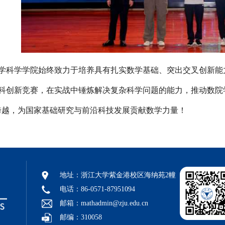
学科学学院始终致力于培养具有扎实数学基础、突出交叉创新能
科创新竞赛
，在实战中锤炼解决复杂科学问题的能力，推动数院
跨越，为
国家基础研究
与
前沿科技发展
贡献数学力量！
地址：浙江大学紫金港校区海纳苑2幢
电话：86-0571-87951094
邮箱：mathadmin@zju.edu.cn
邮编：310058