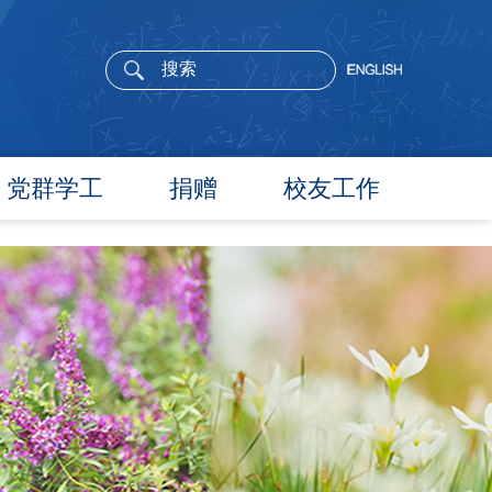
党群学工
捐赠
校友工作
党委概况
院长寄语
党建工作
活动通告
文件汇编
校友新闻
团学通知
校友风采
团学新闻
校友名录