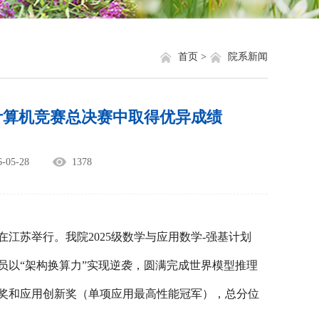
就业信息
相关网站链接
评奖评优
关于我们
首页 >
院系新闻
学生资助
计算机竞赛总决赛中取得优异成绩
学生文件资料
规章制度
05-28
1378
教工之家
在江苏举行。我院
2025级数学与应用数学-强基计划
员以“架构换算力”实现逆袭，圆满完成世界模型推理
奖
和
应用创新奖
（单项应用最高性能冠军），总分位