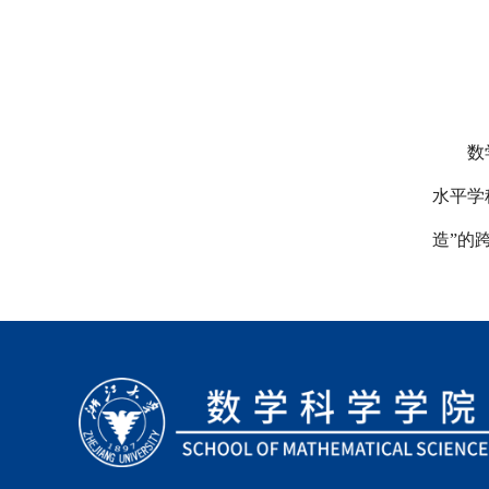
数
水平学
造”
的