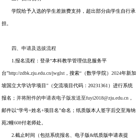
学院给予入选的学生差旅费支持，超出部分由学生自行承
担。
四、申请及选拔流程
1.
报名流程：登录“本科教学管理信息服务平
台”
http://zdbk.zju.edu.cn/jwglxt
，搜索
“
（数学学院）
2024
年新加
坡国立大学访学项目
”
（交流项目代码
：20231361）
进行系统
报
名；
并将附件的申请表电子版发送至fuyi2018@zju.edu.cn
，
邮件以“学号
+
姓名
+
项目名”命名；纸质版本人签
字后交至海纳
苑
2
幢
608
付老师处。
2.
截止时间（包括系统报名、电子版
&
纸质版申请表提