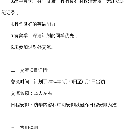
3.
品学兼优，身心健康，具有良好的政治素质，无违法违
纪记录；
4.
具备良好的英语能力；
5.
有留学、深造计划的同学优先；
6.
未参加过对外交流。
二、
交流项目详情
交流时间：计划于
2024
年
5
月
26
日至
6
月
1
日出访
交流名额：
15
人左右
日程安排：访学内容和时间安排以最终日程安排为准
三、费用说明