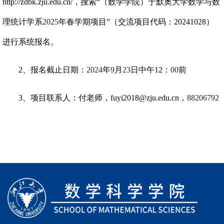
http://zdbk.zju.edu.cn/
，搜索“（数学学院）于默奥大学数学与数
理统计学系
2025
年春学期项目”（交流项目代码：
20241028
）
进行系统报名。
2
、报名截止日期：
2024
年
9
月
23
日中午12：
00
前
3
、项目联系人：付老师，
fuyi2018@zju.edu.cn
，
88206792