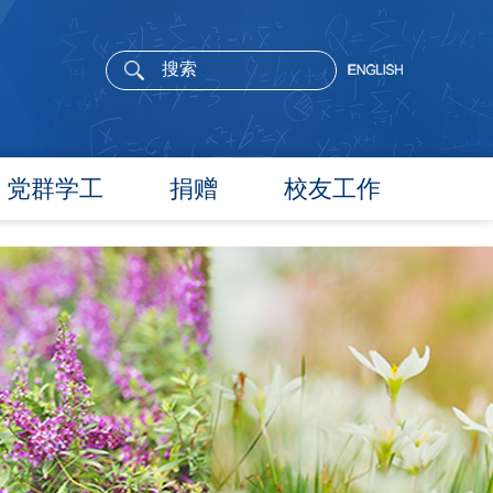
党群学工
捐赠
校友工作
党委概况
院长寄语
党建工作
活动通告
文件汇编
校友新闻
团学通知
校友风采
团学新闻
校友名录