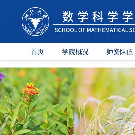
首页
学院概况
师资队伍
学院简介
在任教师
学院领导
博导师资
各委员会
硕导师资
办事指南
退休教师
行政团队
人才引进