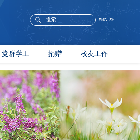
党群学工
捐赠
校友工作
党委概况
院长寄语
党建工作
活动通告
文件汇编
校友新闻
团学通知
校友风采
团学新闻
校友名录