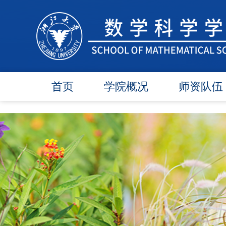
首页
学院概况
师资队伍
学院简介
在任教师
学院领导
博导师资
各委员会
硕导师资
办事指南
退休教师
行政团队
人才引进