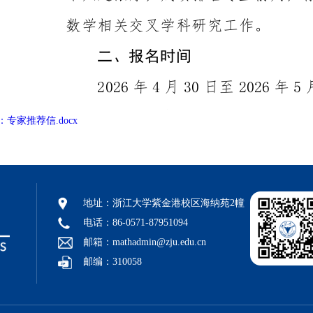
：专家推荐信.docx
地址：浙江大学紫金港校区海纳苑2幢
电话：86-0571-87951094
邮箱：mathadmin@zju.edu.cn
邮编：310058