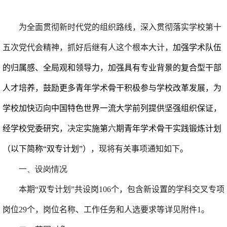
为全面贯彻新时代党的组织路线，深入贯彻落实学校第十
五次党代会精神，抓好后继有人这个根本大计，
加强学术队伍
的归属感、全局观和领导力，加强具有专业背景的复合型干部
人才培养，
鼓励更多青年学术骨干积极参与学校改革发展，
为
学校加快
迈
向中国特色世界一流大学前列提供坚强组织保证，
经学校党委研究，
决定
实施第
六
期青年学术骨干实践锻炼计划
（以下简称“双专计划”）
，
现将有关事项通知如下
。
一、
设岗情况
本期“双专计划”共设岗
106
个，包含新设置的学科交叉专项
岗位
29
个，岗位名称、工作任务和人选要求等详见附件
1
。