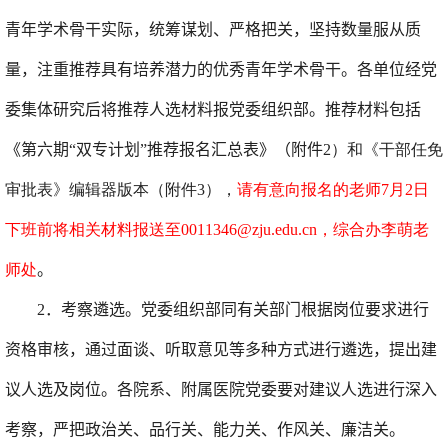
青年学术骨干实际，
统筹谋划、
严格把关，坚持
数量服从质
量，注重推荐具有培养潜力的优秀青年
学术骨干
。
各单位
经党
委集体研究后将推荐人选材料报党委组织部。推荐材料包括
《第
六
期“双专计划”推荐报名汇总表》（附件
2
）和《干部任免
审批表》编辑器版本（附件
3
），
请有意向报名的老师7月2日
下班前将相关材料报送至0011346@zju.edu.cn，综合办李萌老
师处
。
2
．
考察遴选
。党委组织部同有关部门根据岗位要求进行
资格审核，通过面谈、听取意见等多种方式进行遴选，提出建
议人选及岗位。
各院系、附属医院党委要对建议人选进行深入
考察，严把政治关、品行关、能力关、作风关、廉洁关。