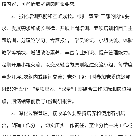
核内容
，
可酌情放宽到岗时长要求
。
2
．强化培训赋能和互鉴成长。
根据“双专”干部的岗位要
求、发展需求和成长规律，开展上岗培训、
专项
培训和西迁主
题培训
，
分理论学习、专题报告、学员论坛、小组交流、体验
教学等模块，
增强政治素养，
丰富专业知识、提升管理能力。
定期
开展小组交流，以交叉融合为原则组建交流小组，每季度
至少开展
1
次组内或组间交流
；党外干部同时参加党委统战部
组织的“五个一”专项培养。
“双专”干部结合工作实际和岗位特
点，期满结束前撰写
1
份调研报告。
3
．
深化
过程管理。
接收单位要坚持培养和使用有机结
合，明确工作分工，切实压实工作责任，至少分管一块工作或