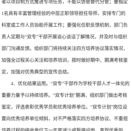
者以项目制方式推进专项任务，不能以协管替代分管
；
要
指定
1
名具有丰富管理经验的中层正职领导担任导师，安排
专门的
科室或工作人员协助开展工作；
要
强化
任职反馈机制，
部门负
责人
定期与“双专”干部开展谈心谈话
了解情况
，
并
及时
与
组织
部门
沟通
反馈
。组织部门将持续关注四方培养协议落实情况，
加强全过程关心关注和培养培训，按时做好期中、期满考核鉴
定，加强对优秀典型的宣传总结
。
4
．
优化
结果运用。“双专”干部作为学校干部人才一体化的
重要力量予以持续培养。“双专计划”期满，组织部门做出考核
鉴定，评选表彰优秀学员和优秀培养单位。“双专计划”岗位设
置向优秀培养单位倾斜，对不严格落实四方培养协议、不重视
培养过程
的接收单位下一年度
减少或
暂停设岗。
表现优秀的