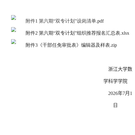
附件
1
第六期“双专计划”设岗清单
.pdf
附件
2
第六期“双专计划”组织推荐报名汇总表
.xlsx
附件
3
《干部任免审批表》编辑器及样表
.zip
浙江大学数
学科学学院
2026
年
7
月
1
日