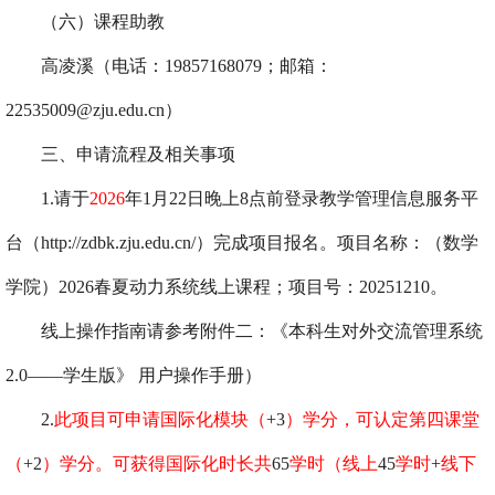
（六）
课程助教
高凌溪（电话：
19857168079；邮箱：
22535009@zju.edu.cn）
三、申请流程及相关事项
1.请于
202
6
年
1月22日晚上8点前
登录教学管理信息服务平
台（
http://zdbk.zju.edu.cn/）完成项目报名。项目名称：（数学
学院）202
6
春夏动力系统线上课程；项目号：
20251210
。
线上操作指南请参考附件二：《本科生对外交流管理系统
2.0——学生版》 用户操作手册）
2.
此项目可申请国际化模块（
+3
）学分，可认定第四课堂
（
+2
）学分。可获得国际化时长共
65
学时（线上
45
学时
+
线下